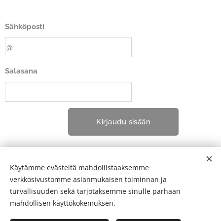
Sähköposti
Salasana
Kirjaudu sisään
Unohditko salasanasi?
Käytämme evästeitä mahdollistaaksemme
verkkosivustomme asianmukaisen toiminnan ja
turvallisuuden sekä tarjotaksemme sinulle parhaan
mahdollisen käyttökokemuksen.
2025 Koirahieroja & eläintenkouluttaja Marianne Kundert |
FinAnimalWorks | Kaikki oikeudet pidätetään.